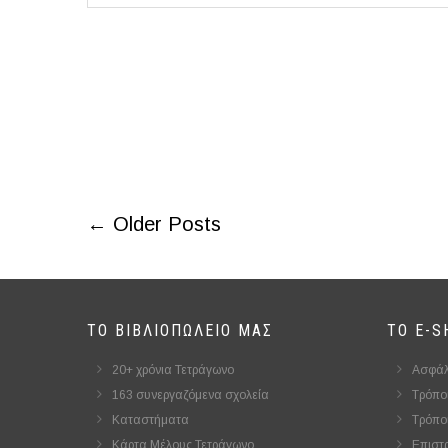
← Older Posts
ΤΟ ΒΙΒΛΙΟΠΩΛΕΊΟ ΜΑΣ
ΤΟ E-S
20+ χρόνια Τετράγωνο
Ασφάλ
163 συνεργαζόμενα σχολεία
Τρόπο
Καταστήματα
Τρόπο
Κάρτα Μέλους Τετράγωνο
Επιστ