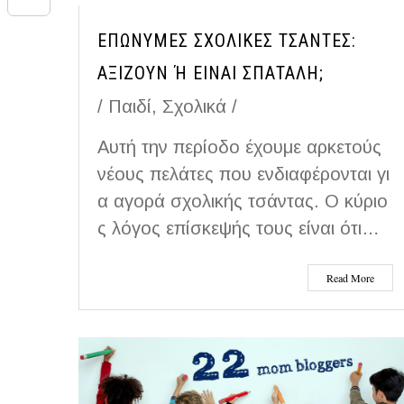
i
Μ
o
n
s
e
ΕΠΏΝΥΜΕΣ ΣΧΟΛΙΚΈΣ ΤΣΆΝΤΕΣ:
n
ο
k
g
ΑΞΊΖΟΥΝ Ή ΕΊΝΑΙ ΣΠΑΤΆΛΗ;
A
r
t
ι
/
Παιδί
,
Σχολικά
/
e
p
e
ρ
Αυτή την περίοδο έχουμε αρκετούς
r
p
νέους πελάτες που ενδιαφέρονται γι
r
α
α αγορά σχολικής τσάντας. Ο κύριο
e
σ
ς λόγος επίσκεψής τους είναι ότι…
s
τ
Read More
t
ε
ί
τ